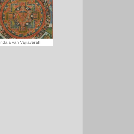
ndala van Vajravarahi